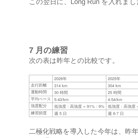
この翌日に、Long Run を入れま
7 月の練習
次の表は昨年との比較です。
2026
2025
年
年
314 km
304 km
走行距離
30
25
運動時間
時間
時間
5:43/km
4:54/km
平均ペース
:
= 91% : 9%
:
=
強度配分
低強度
高強度
低強度
高強度
5
6-7
練習頻度
週
日
週
日
二極化戦略を導入した今年は、昨