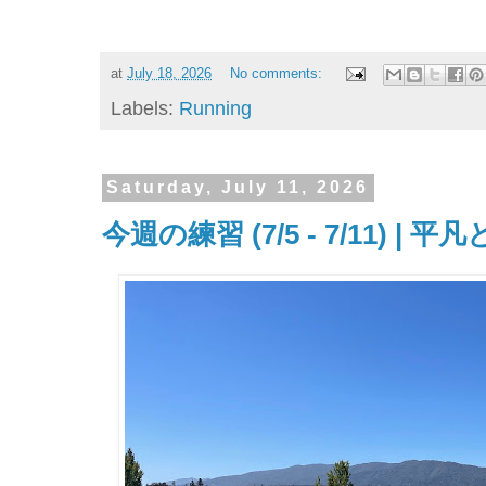
at
July 18, 2026
No comments:
Labels:
Running
Saturday, July 11, 2026
今週の練習 (7/5 - 7/11) | 平