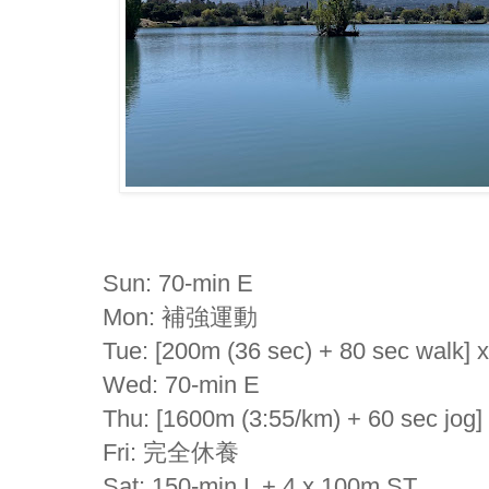
Sun: 70-min E
Mon: 補強運動
Tue: [200m (36 sec) + 80 sec walk] x
Wed: 70-min E
Thu: [1600m (3:55/km) + 60 sec jog] 
Fri: 完全休養
Sat: 150-min L + 4 x 100m ST