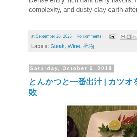
Dense entry, rich dark berry flavors, 
complexity, and dusty-clay earth afte
at
September 28, 2025
No comments:
Labels:
Steak
,
Wine
,
椀物
Saturday, October 6, 2018
とんかつと一番出汁 | カツオ
敗