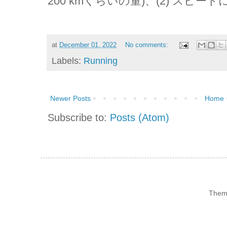
200 kmくらいの量)、(2) スピ
at
December 01, 2022
No comments:
Labels:
Running
Newer Posts
Home
Subscribe to:
Posts (Atom)
Them