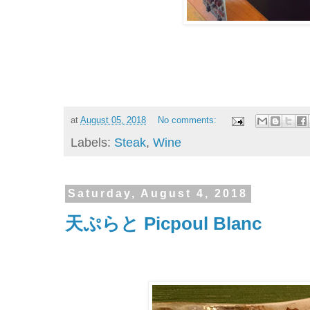
at
August 05, 2018
No comments:
Labels:
Steak
,
Wine
Saturday, August 4, 2018
天ぷらと Picpoul Blanc