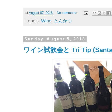
at
August 07, 2018
No comments:
Labels:
Wine
,
とんかつ
Sunday, August 5, 2018
ワイン試飲会と Tri Tip (San