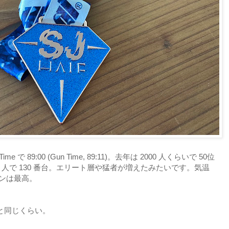
p Time で 89:00 (Gun Time, 89:11)。去年は 2000 人くらいで 50位
0 人で 130 番台。エリート層や猛者が増えたみたいです。気温
ョンは最高。
と同じくらい。