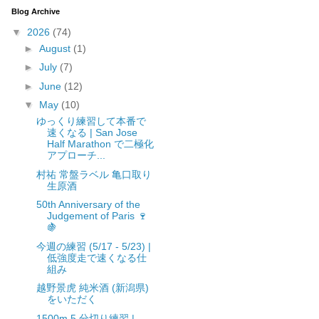
Blog Archive
▼
2026
(74)
►
August
(1)
►
July
(7)
►
June
(12)
▼
May
(10)
ゆっくり練習して本番で
速くなる | San Jose
Half Marathon で二極化
アプローチ...
村祐 常盤ラベル 亀口取り
生原酒
50th Anniversary of the
Judgement of Paris 🍷
🍇
今週の練習 (5/17 - 5/23) |
低強度走で速くなる仕
組み
越野景虎 純米酒 (新潟県)
をいただく
1500m 5 分切り練習 |