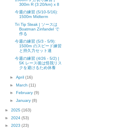
300m R (3:20/km) x 8
今週の練習 (5/10-5/16):
1500m Midterm
Tri Tip Steak | ソースは
Boatman Zinfandel で
作る
今週の練習 (5/3 - 5/9):
1500m のスピード練習
と持久力セット連
今週の練習 (4/26 - 5/2) |
5K レース後は怪我リス
クを避けるため休養
►
April
(16)
►
March
(11)
►
February
(9)
►
January
(8)
►
2025
(163)
►
2024
(53)
►
2023
(23)