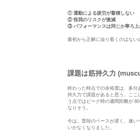
① 運動による疲労が蓄積しない
② 怪我のリスクが激減
③ パフォーマンスは同じか寧ろ上
最初から正解に辿り着くのはないの
課題は筋持久力 (muscula
終わった時点での余裕度は、多分あと 
持久力で課題があると思う。ここは
う点ではピーク時の週間距離が 80-1
なりそう。
今は、普段のペースが遅く、速いペ
いかなくなりました。