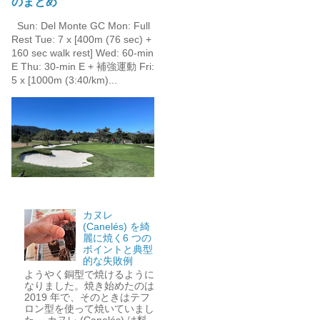
のまとめ
Sun: Del Monte GC Mon: Full
Rest Tue: 7 x [400m (76 sec) +
160 sec walk rest] Wed: 60-min
E Thu: 30-min E + 補強運動 Fri:
5 x [1000m (3:40/km)...
カヌレ
(Canelés) を綺
麗に焼く6 つの
ポイントと典型
的な失敗例
ようやく銅型で焼けるように
なりました。焼き始めたのは
2019 年で、そのときはテフ
ロン型を使って焼いていまし
た。 カヌレ (Canelés) は料