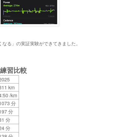
くなる」の実証実験ができてきました。
月の練習比較
2025
311 km
4:50 /km
1073
分
197
分
81
分
24
分
138
分