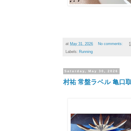
at
May 31, 2026
No comments:
Labels:
Running
Saturday, May 30, 2026
村祐 常盤ラベル 亀口