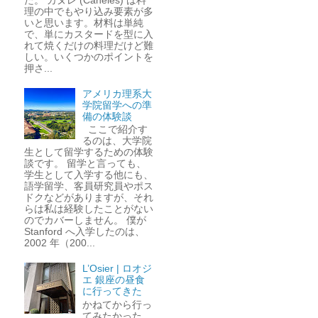
理の中でもやり込み要素が多
いと思います。材料は単純
で、単にカスタードを型に入
れて焼くだけの料理だけど難
しい。いくつかのポイントを
押さ...
アメリカ理系大
学院留学への準
備の体験談
ここで紹介す
るのは、大学院
生として留学するための体験
談です。 留学と言っても、
学生として入学する他にも、
語学留学、客員研究員やポス
ドクなどがありますが、それ
らは私は経験したことがない
のでカバーしません。 僕が
Stanford へ入学したのは、
2002 年（200...
L’Osier | ロオジ
エ 銀座の昼食
に行ってきた
かねてから行っ
てみたかった