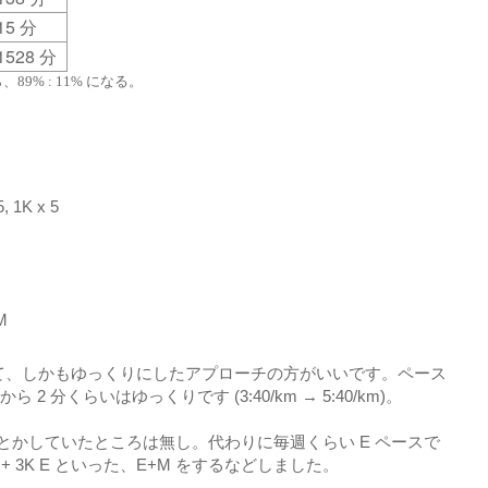
15
分
1528
分
9% : 11% になる。
 1K x 5
M
やして、しかもゆっくりにしたアプローチの方がいいです。ペース
2 分くらいはゆっくりです (3:40/km → 5:40/km)。
 3 とかしていたところは無し。代わりに毎週くらい E ペースで
K M + 3K E といった、E+M をするなどしました。